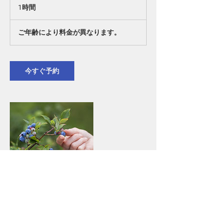
1時間
1
時
ご
年
ご年齢により料金が異なります。
齢
に
よ
り
料
今すぐ予約
金
が
異
な
り
ま
す。
連絡先