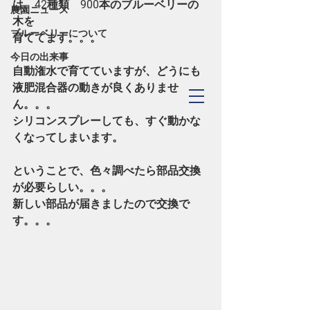
は、42種類　900本のブルーベリーの
農園ニュース
木を
ブルーベリーについて
育ててます。。。
今日の出来事
自動潅水で育てていますが、どうにも
液肥混合器の動きが良くありませ
TOYOHASHI
ん。。。
​Blueberry Forest
シリコンスプレーしても、すぐ動かな
くなってしまいます。
ということで、色々調べたら部品交換
が必要らしい。。。
新しい部品が届きましたので交換で
す。。。