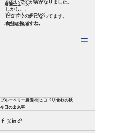
少ないですが実がなりました。
農園ニュース
しかし。。
ブルーベリーについて
ヒヨドリの餌になってます。
食欲の秋ですね。
今日の出来事
TOYOHASHI
​Blueberry Forest
ブルーベリー農園
柿
ヒヨドリ
食欲の秋
今日の出来事