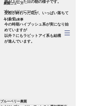
雨が上がった日の朝の様子です。
農園ニュース
ブルーベリーについて
受粉が終わった花が、いっぱい落ちて
います。
今日の出来事
今の時期ハイブッシュ系が実になり始
めていますが
TOYOHASHI
以外？にもラビットアイ系も結構受粉
​Blueberry Forest
が進んでいます。
ブルーベリー農園