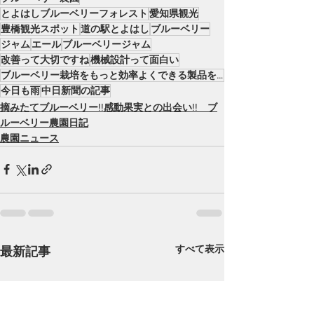
とよはしブルーベリーフォレスト
愛知県観光
豊橋観光スポット
道の駅とよはし
ブルーベリー
ジャム
エール
ブルーベリージャム
改善って大切ですね
機械設計って面白い
ブルーベリー栽培をもっと効率よくできる製品を考えようっと
今日も雨
中日新聞の記事
摘みたてブルーベリー!!感動果実との出会い!! ブ
ルーベリー農園日記
農園ニュース
すべて表示
最新記事