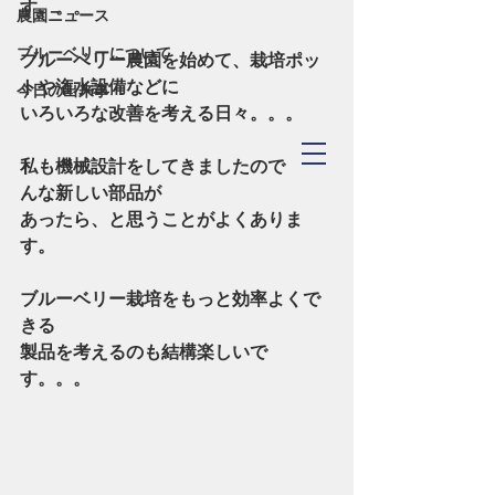
す。。。
農園ニュース
ブルーベリーについて
ブルーベリー農園を始めて、栽培ポッ
トや潅水設備などに
今日の出来事
いろいろな改善を考える日々。。。
TOYOHASHI
私も機械設計をしてきましたので、こ
​Blueberry Forest
んな新しい部品が
あったら、と思うことがよくありま
す。
ブルーベリー栽培をもっと効率よくで
きる
製品を考えるのも結構楽しいで
す。。。