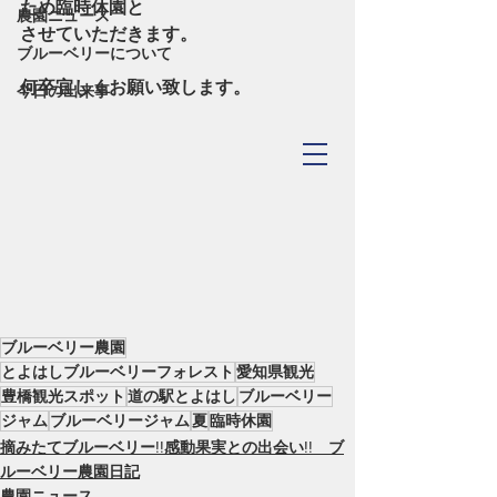
ため臨時休園と
農園ニュース
させていただきます。
ブルーベリーについて
何卒宜しくお願い致します。
今日の出来事
TOYOHASHI
​Blueberry Forest
ブルーベリー農園
とよはしブルーベリーフォレスト
愛知県観光
豊橋観光スポット
道の駅とよはし
ブルーベリー
ジャム
ブルーベリージャム
夏
臨時休園
摘みたてブルーベリー!!感動果実との出会い!! ブ
ルーベリー農園日記
農園ニュース