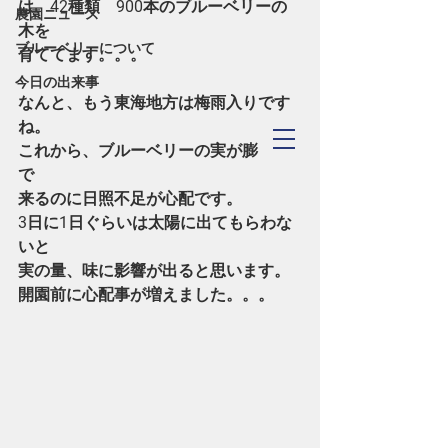
は、42種類　900本のブルーベリーの
農園ニュース
木を
ブルーベリーについて
育ててます。。。
今日の出来事
なんと、もう東海地方は梅雨入りです
ね。
TOYOHASHI
これから、ブルーベリーの実が膨らん
​Blueberry Forest
で
来るのに日照不足が心配です。
3日に1日ぐらいは太陽に出てもらわな
いと
実の量、味に影響が出ると思います。
開園前に心配事が増えました。。。