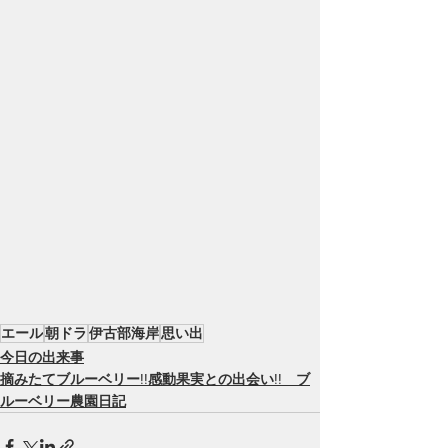
エール
朝ドラ
伊古部海岸
思い出
今日の出来事
摘みたてブルーベリー!!感動果実との出会い!! ブ
ルーベリー農園日記