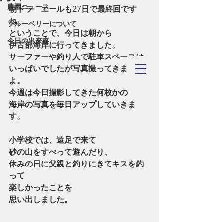
農園ニュース
朝ドラ　エールも27日で最終回です
ね。
ブルーベリーについて
ということで、今日は朝から
今日の出来事
伊古部海岸に行ってきました。
サーファーや釣り人で駐車スペースは
TOYOHASHI
いっぱいでしたが写真撮ってきました
​Blueberry Forest
よ。
今週は今日撮影してきた何枚かの
海岸の写真を毎日アップしていきま
す。
小学校では、遠足で来て
砂の山をすべって遊んだり、
休みの日に父親と釣りにきてキスを釣
って
楽しかったことを
思い出しました。