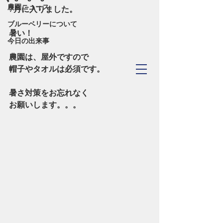
農園ニュース
7月に入りました。
ブルーベリーについて
暑い！
今日の出来事
農園は、屋外ですので
TOYOHASHI
帽子やタオルは必須です。
​Blueberry Forest
暑さ対策をお忘れなく
お願いします。。。