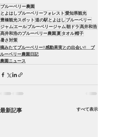
ブルーベリー農園
とよはしブルーベリーフォレスト
愛知県観光
豊橋観光スポット
道の駅とよはし
ブルーベリー
ジャム
エール
ブルーベリージャム
朝ドラ
髙井和浩
髙井和浩のブルーベリー農園
夏
タオル
帽子
暑さ対策
摘みたてブルーベリー!!感動果実との出会い!! ブ
ルーベリー農園日記
農園ニュース
すべて表示
最新記事