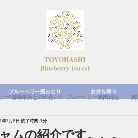
TOYOHASHI
​Blueberry Forest
ブルーベリー摘みとり
お持ち帰り
ー!!感動果実との出会い!! ブルーベリー農園日記
農
21年3月8日
読了時間: 1分
今日の出来事
ャムの紹介です。。。