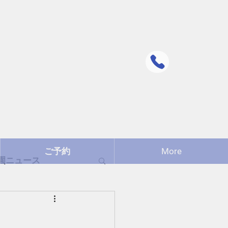
090ｰ
昼間は繋がり
問い合わせ
ご予約
More
園ニュース