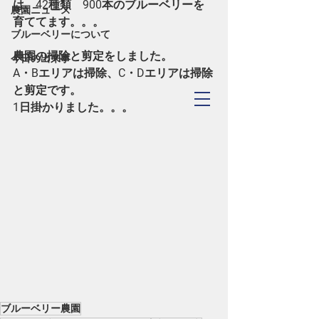
は、42種類　900本のブルーベリーを
農園ニュース
育ててます。。。
ブルーベリーについて
農園の掃除と剪定をしました。
今日の出来事
A・Bエリアは掃除、C・Dエリアは掃除
と剪定です。
TOYOHASHI
1日掛かりました。。。
​Blueberry Forest
ブルーベリー農園