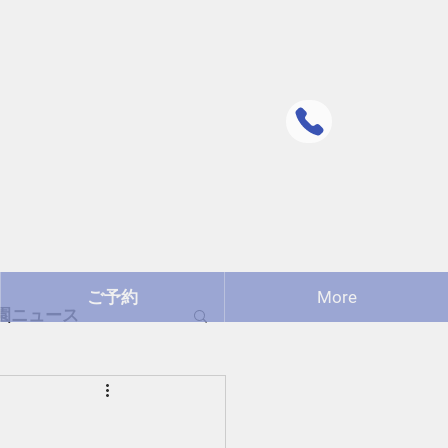
090ｰ
昼間は繋がり
問い合わせ
ご予約
More
園ニュース