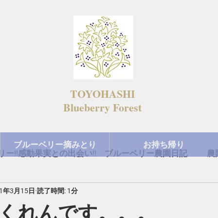
TOYOHASHI
​Blueberry Forest
ブルーベリー摘みとり
お持ち帰り
ー!!感動果実との出会い!! ブルーベリー農園日記
農
21年3月15日
読了時間: 1分
今日の出来事
くれんです。。。