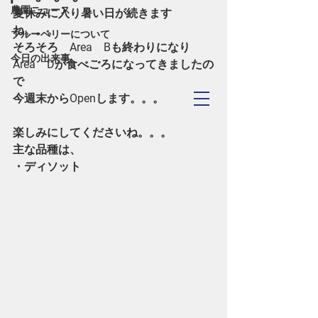
農園ニュース
夏休みに入り暑い日が続きます
ね。。。
ブルーベリーについて
そろそろ　Area　Bも終わりになり
今日の出来事
Area　Dが食べごろになってきましたの
で
TOYOHASHI
今週末からOpenします。。。
​Blueberry Forest
楽しみにしてくださいね。。。
主な品種は、
・ディソット