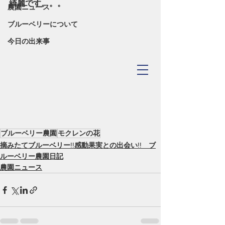
綺麗です。。。
農園ニュース
ブルーベリーについて
今日の出来事
TOYOHASHI
​Blueberry Forest
ブルーベリー農園
モクレンの花
摘みたてブルーベリー!!感動果実との出会い!! ブ
ルーベリー農園日記
農園ニュース