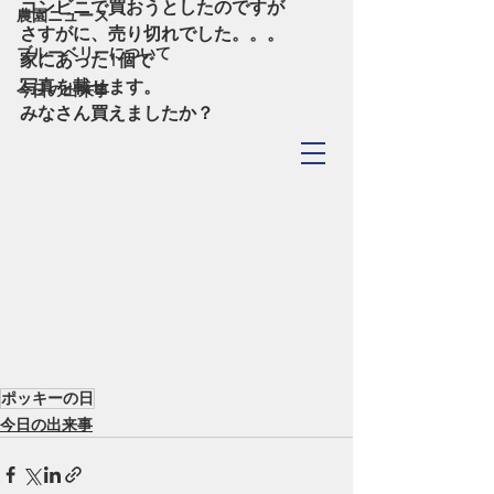
コンビニで買おうとしたのですが
農園ニュース
さすがに、売り切れでした。。。
ブルーベリーについて
家にあった1個で
写真を載せます。
今日の出来事
みなさん買えましたか？
TOYOHASHI
​Blueberry Forest
ポッキーの日
今日の出来事