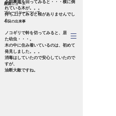
今朝農園を回ってみると・・・横に倒
農園ニュース
れている木が。。。
ブルーベリーについて
持ち上げてみると根がありませんでし
た。
今日の出来事
ノコギリで幹を切ってみると、居まし
TOYOHASHI
た幼虫・・・。
​Blueberry Forest
木の中に住み着いているのは、初めて
発見しました。。。
消毒はしていたので安心していたので
すが、
油断大敵ですね。