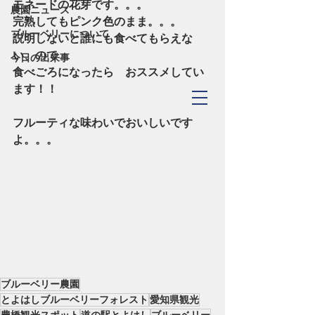
モネードの花芽です。。。
農園ニュース
完熟してもピンク色のまま。。。
ブルーベリーについて
説明しないと誰にも食べてもらえな
い、ので
今日の出来事
食べごろになったら　おススメしてい
ます！！
TOYOHASHI
​Blueberry Forest
フルーティな味わいでおいしいです
よ。。。
ブルーベリー農園
とよはしブルーベリーフォレスト
愛知県観光
豊橋観光スポット
道の駅とよはし
ブルーベリー